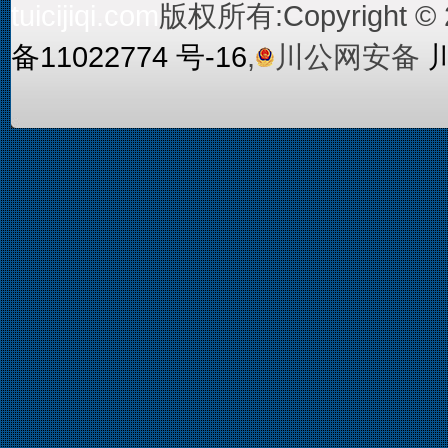
tuicijiqi.com
版权所有:Copyright 
备11022774 号-16
,
川公网安备
川