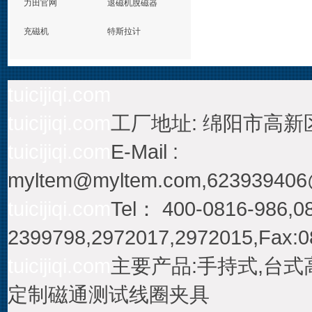
力田官网
退磁机脫磁器
充磁机
特斯拉计
tuicijiqi.com
tuicijiqi.com
工厂地址: 绵阳市高新
tuicijiqi.com
E-Mail :
myltem@myltem.com,62393940
tuicijiqi.com
Tel： 400-0816-986,0
2399798,2972017,2972015,Fax:
tuicijiqi.com
主要产品:手持式,台式
定制磁通测试线圈夹具