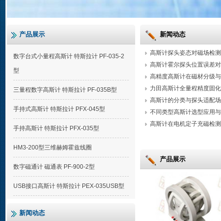
产品展示
新闻动态
高斯计探头姿态对磁场检测
数字台式小量程高斯计 特斯拉计 PF-035-2
高斯计霍尔探头位置误差对
型
高精度高斯计在磁材分级与
力田高斯计全量程精度固化
三量程数字高斯计 特斯拉计 PF-035B型
高斯计的分类与探头适配场
手持式高斯计 特斯拉计 PFX-045型
不同类型高斯计选型应用与
高斯计在电机定子充磁检测
手持高斯计 特斯拉计 PFX-035型
HM3-200型三维赫姆霍兹线圈
产品展示
数字磁通计 磁通表 PF-900-2型
USB接口高斯计 特斯拉计 PEX-035USB型
新闻动态