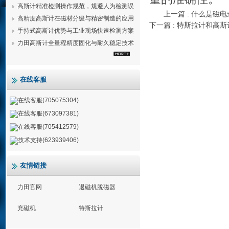
影响校准
高斯计精准检测操作规范，规避人为检测误
上一篇 : 什么是磁
差
高精度高斯计在磁材分级与精密制造的应用
下一篇 : 特斯拉计和高
手持式高斯计优势与工业现场快速检测方案
力田高斯计全量程精度固化与耐久稳定技术
在线客服
在线客服(705075304)
在线客服(673097381)
在线客服(705412579)
技术支持(623939406)
友情链接
力田官网
退磁机脫磁器
充磁机
特斯拉计