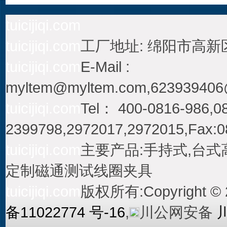
tuicijiqi.com
tuicijiqi.com
工厂地址: 绵阳市高新
tuicijiqi.com
E-Mail :
myltem@myltem.com,62393940
tuicijiqi.com
Tel： 400-0816-986,0
2399798,2972017,2972015,Fax:
tuicijiqi.com
主要产品:手持式,台式
定制磁通测试线圈夹具
tuicijiqi.com
版权所有:Copyright 
备11022774 号-16
,
川公网安备
川