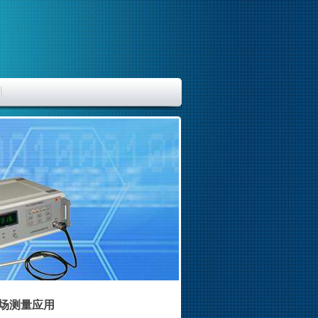
磁场测量应用