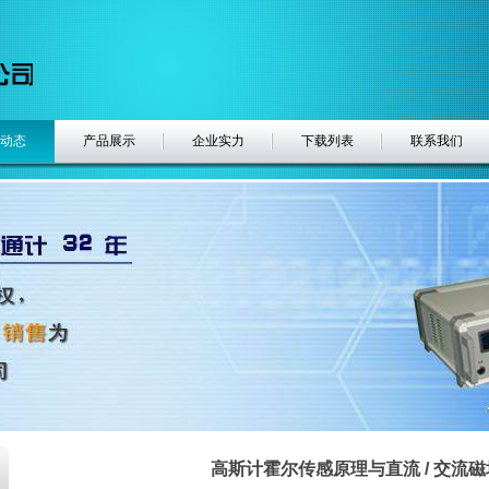
动态
产品展示
企业实力
下载列表
联系我们
高斯计霍尔传感原理与直流 / 交流