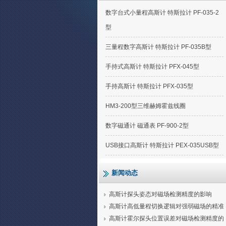
数字台式小量程高斯计 特斯拉计 PF-035-2
型
三量程数字高斯计 特斯拉计 PF-035B型
手持式高斯计 特斯拉计 PFX-045型
手持高斯计 特斯拉计 PFX-035型
HM3-200型三维赫姆霍兹线圈
数字磁通计 磁通表 PF-900-2型
USB接口高斯计 特斯拉计 PEX-035USB型
新闻动态
高斯计探头姿态对磁场检测精度的影响
高斯计高低量程切换逻辑对强弱磁场的精准
适配
高斯计霍尔探头位置误差对磁场检测精度的