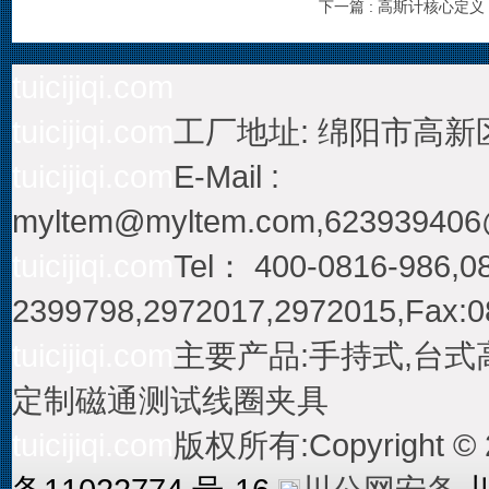
下一篇 : 高斯计核心定
tuicijiqi.com
tuicijiqi.com
工厂地址: 绵阳市高新
tuicijiqi.com
E-Mail :
myltem@myltem.com,62393940
tuicijiqi.com
Tel： 400-0816-986,0
2399798,2972017,2972015,Fax:
tuicijiqi.com
主要产品:手持式,台式
定制磁通测试线圈夹具
tuicijiqi.com
版权所有:Copyright 