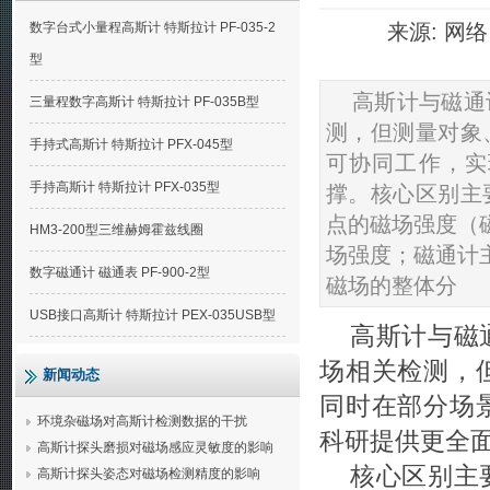
数字台式小量程高斯计 特斯拉计 PF-035-2
来源: 网络 
型
高斯计与磁通
三量程数字高斯计 特斯拉计 PF-035B型
测，但测量对象
手持式高斯计 特斯拉计 PFX-045型
可协同工作，实
手持高斯计 特斯拉计 PFX-035型
撑。核心区别主
点的磁场强度（
HM3-200型三维赫姆霍兹线圈
场强度；磁通计
数字磁通计 磁通表 PF-900-2型
磁场的整体分
USB接口高斯计 特斯拉计 PEX-035USB型
高斯计与磁
场相关检测，
新闻动态
同时在部分场
环境杂磁场对高斯计检测数据的干扰
科研提供更全
高斯计探头磨损对磁场感应灵敏度的影响
核心区别主
高斯计探头姿态对磁场检测精度的影响