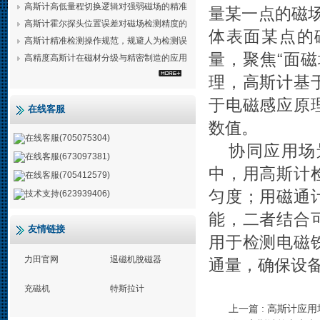
高斯计高低量程切换逻辑对强弱磁场的精准
量某一点的磁场
适配
高斯计霍尔探头位置误差对磁场检测精度的
体表面某点的
影响校准
高斯计精准检测操作规范，规避人为检测误
量，聚焦“面
差
高精度高斯计在磁材分级与精密制造的应用
理，高斯计基
于电磁感应原
在线客服
数值。
在线客服(705075304)
协同应用场
在线客服(673097381)
中，用高斯计
在线客服(705412579)
匀度；用磁通
技术支持(623939406)
能，二者结合
友情链接
用于检测电磁
力田官网
退磁机脫磁器
通量，确保设
充磁机
特斯拉计
上一篇 : 高斯计