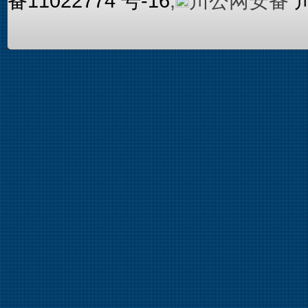
备11022774 号-16
,
川公网安备
川